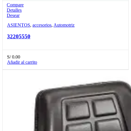
Compare
Detalles
Desear
ASIENTOS
,
accesorios
,
Automotriz
32205550
S/
0.00
Añadir al carrito