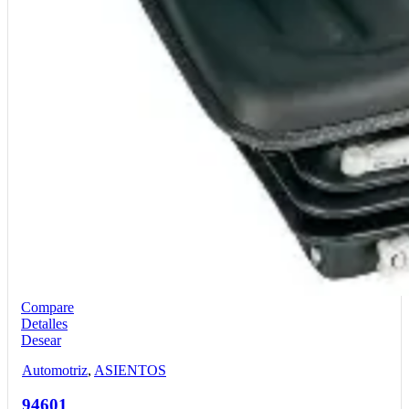
Compare
Detalles
Desear
Automotriz
,
ASIENTOS
94601