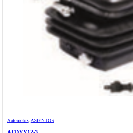
Compare
Detalles
Desear
Automotriz
,
ASIENTOS
AFDYY12-3