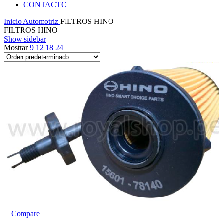
CONTACTO
Inicio
Automotriz
FILTROS HINO
FILTROS HINO
Show sidebar
Mostrar
9
12
18
24
Compare