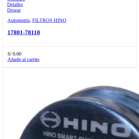
Detalles
Desear
Automotriz
,
FILTROS HINO
17801-78110
S/
0.00
Añadir al carrito