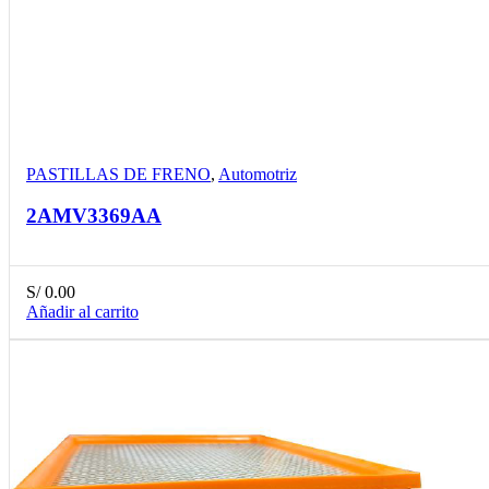
Compare
Detalles
Desear
PASTILLAS DE FRENO
,
Automotriz
2AMV3369AA
S/
0.00
Añadir al carrito