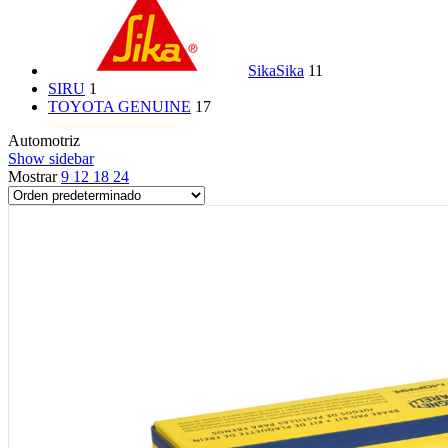
Sika
Sika
11
SIRU
1
TOYOTA GENUINE
17
Automotriz
Show sidebar
Mostrar
9
12
18
24