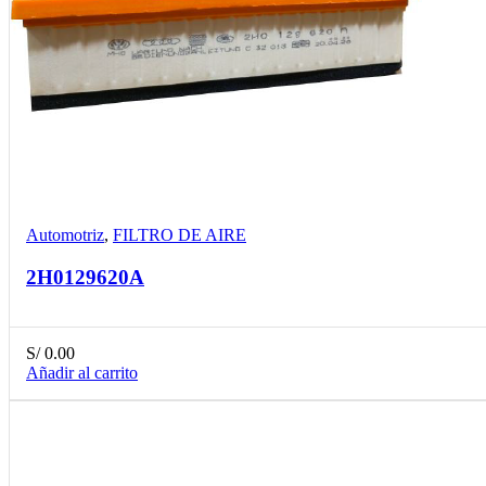
Compare
Detalles
Desear
Automotriz
,
FILTRO DE AIRE
2H0129620A
S/
0.00
Añadir al carrito