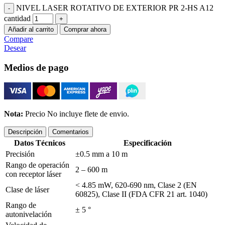
NIVEL LASER ROTATIVO DE EXTERIOR PR 2-HS A12
cantidad
Añadir al carrito
Comprar ahora
Compare
Desear
Medios de pago
Nota:
Precio No incluye flete de envio.
Descripción
Comentarios
Datos Técnicos
Especificación
Precisión
±0.5 mm a 10 m
Rango de operación
2 – 600 m
con receptor láser
< 4.85 mW, 620-690 nm, Clase 2 (EN
Clase de láser
60825), Clase II (FDA CFR 21 art. 1040)
Rango de
± 5 °
autonivelación