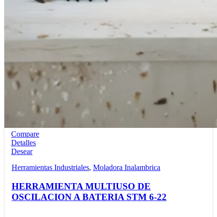
Compare
Detalles
Desear
Herramientas Industriales
,
Moladora Inalambrica
HERRAMIENTA MULTIUSO DE
OSCILACION A BATERIA STM 6-22