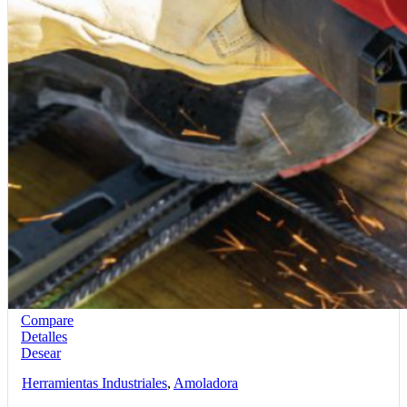
Compare
Detalles
Desear
Herramientas Industriales
,
Amoladora