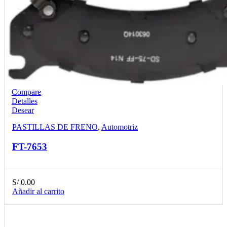
Compare
Detalles
Desear
PASTILLAS DE FRENO
,
Automotriz
FT-7653
S/
0.00
Añadir al carrito