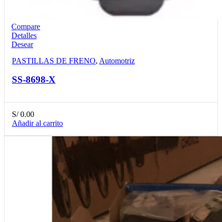
Compare
Detalles
Desear
PASTILLAS DE FRENO
,
Automotriz
SS-8698-X
S/
0.00
Añadir al carrito