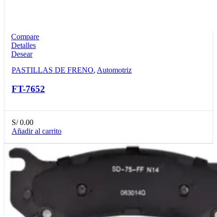
Compare
Detalles
Desear
PASTILLAS DE FRENO
,
Automotriz
FT-7652
S/
0.00
Añadir al carrito