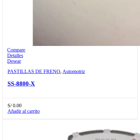
Compare
Detalles
Desear
PASTILLAS DE FRENO
,
Automotriz
SS-8800-X
S/
0.00
Añadir al carrito