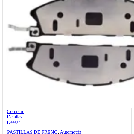
Compare
Detalles
Desear
PASTILLAS DE FRENO
,
Automotriz