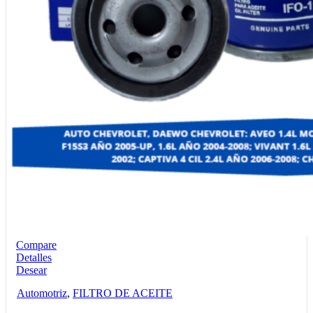
Compare
Detalles
Desear
Automotriz
,
FILTRO DE ACEITE