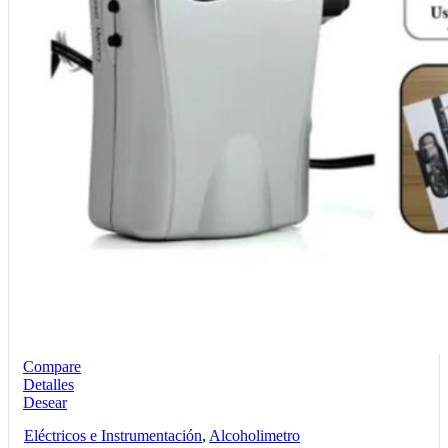
Compare
Detalles
Desear
Eléctricos e Instrumentación
,
Alcoholimetro