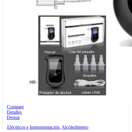
Compare
Detalles
Desear
Eléctricos e Instrumentación
,
Alcoholimetro