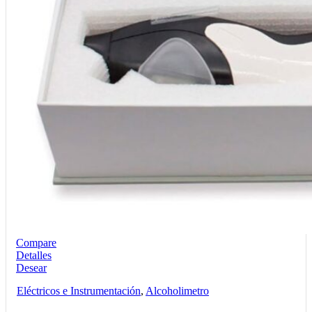
Compare
Detalles
Desear
Eléctricos e Instrumentación
,
Alcoholimetro