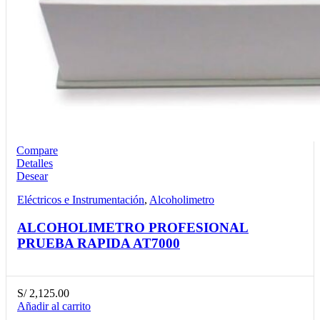
Compare
Detalles
Desear
Eléctricos e Instrumentación
,
Alcoholimetro
ALCOHOLIMETRO PROFESIONAL
PRUEBA RAPIDA AT7000
S/
2,125.00
Añadir al carrito