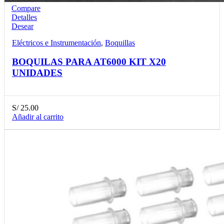
Compare
Detalles
Desear
Eléctricos e Instrumentación
,
Boquillas
BOQUILAS PARA AT6000 KIT X20
UNIDADES
S/
25.00
Añadir al carrito