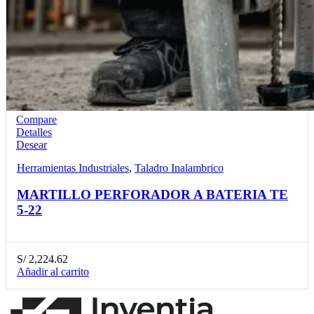
Compare
Detalles
Desear
Herramientas Industriales
,
Taladro Inalambrico
MARTILLO PERFORADOR A BATERIA TE
5-22
S/
2,224.62
Añadir al carrito