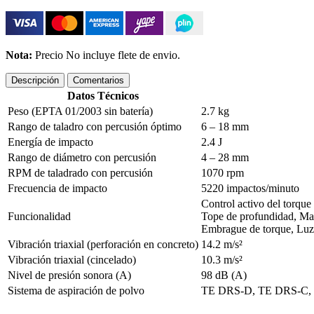
Nota:
Precio No incluye flete de envio.
Descripción
Comentarios
Datos Técnicos
Peso (EPTA 01/2003 sin batería)
2.7 kg
Rango de taladro con percusión óptimo
6 – 18 mm
Energía de impacto
2.4 J
Rango de diámetro con percusión
4 – 28 mm
RPM de taladrado con percusión
1070 rpm
Frecuencia de impacto
5220 impactos/minuto
Control activo del torqu
Funcionalidad
Tope de profundidad, Man
Embrague de torque, Luz
Vibración triaxial (perforación en concreto)
14.2 m/s²
Vibración triaxial (cincelado)
10.3 m/s²
Nivel de presión sonora (A)
98 dB (A)
Sistema de aspiración de polvo
TE DRS-D, TE DRS-C,