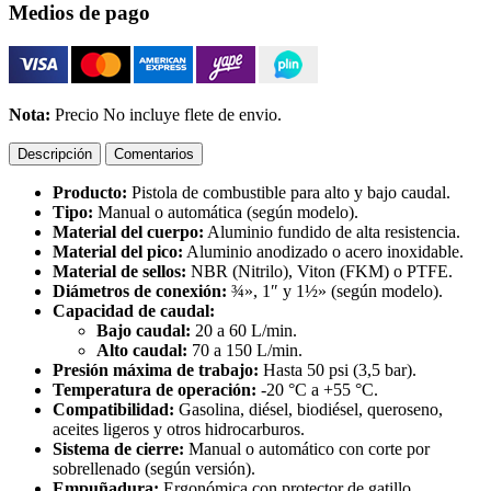
Medios de pago
Nota:
Precio No incluye flete de envio.
Descripción
Comentarios
Producto:
Pistola de combustible para alto y bajo caudal.
Tipo:
Manual o automática (según modelo).
Material del cuerpo:
Aluminio fundido de alta resistencia.
Material del pico:
Aluminio anodizado o acero inoxidable.
Material de sellos:
NBR (Nitrilo), Viton (FKM) o PTFE.
Diámetros de conexión:
¾», 1″ y 1½» (según modelo).
Capacidad de caudal:
Bajo caudal:
20 a 60 L/min.
Alto caudal:
70 a 150 L/min.
Presión máxima de trabajo:
Hasta 50 psi (3,5 bar).
Temperatura de operación:
-20 °C a +55 °C.
Compatibilidad:
Gasolina, diésel, biodiésel, queroseno,
aceites ligeros y otros hidrocarburos.
Sistema de cierre:
Manual o automático con corte por
sobrellenado (según versión).
Empuñadura:
Ergonómica con protector de gatillo.