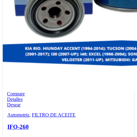
Compare
Detalles
Desear
Automotriz
,
FILTRO DE ACEITE
IFO-260