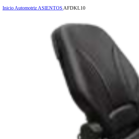
Inicio
Automotriz
ASIENTOS
AFDKL10