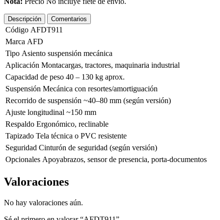
Nota:
Precio No incluye flete de envio.
Descripción
Comentarios
Código
AFDT911
Marca
AFD
Tipo
Asiento suspensión mecánica
Aplicación
Montacargas, tractores, maquinaria industrial
Capacidad de peso
40 – 130 kg aprox.
Suspensión
Mecánica con resortes/amortiguación
Recorrido de suspensión
~40–80 mm (según versión)
Ajuste longitudinal
~150 mm
Respaldo
Ergonómico, reclinable
Tapizado
Tela técnica o PVC resistente
Seguridad
Cinturón de seguridad (según versión)
Opcionales
Apoyabrazos, sensor de presencia, porta-documentos
Valoraciones
No hay valoraciones aún.
Sé el primero en valorar “AFDT911”