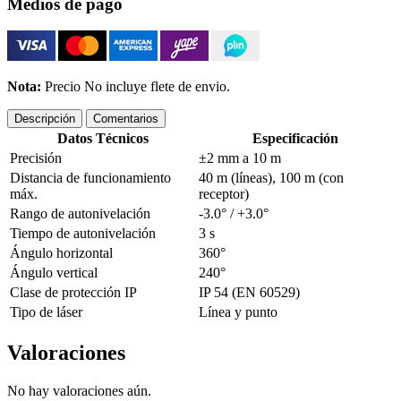
Medios de pago
Nota:
Precio No incluye flete de envio.
Descripción
Comentarios
Datos Técnicos
Especificación
Precisión
±2 mm a 10 m
Distancia de funcionamiento
40 m (líneas), 100 m (con
máx.
receptor)
Rango de autonivelación
-3.0° / +3.0°
Tiempo de autonivelación
3 s
Ángulo horizontal
360°
Ángulo vertical
240°
Clase de protección IP
IP 54 (EN 60529)
Tipo de láser
Línea y punto
Valoraciones
No hay valoraciones aún.