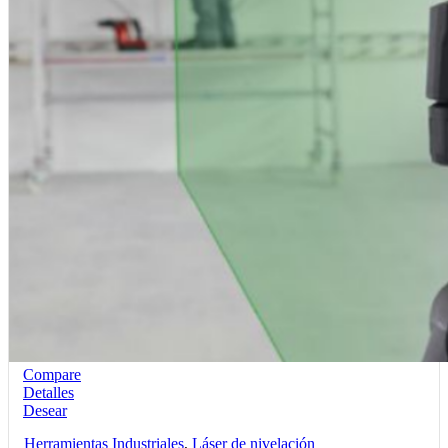
Compare
Detalles
Desear
Herramientas Industriales
,
Láser de nivelación