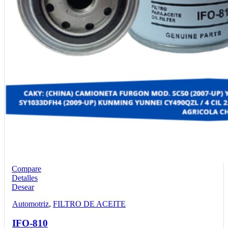
Compare
Detalles
Desear
Automotriz
,
FILTRO DE ACEITE
IFO-810