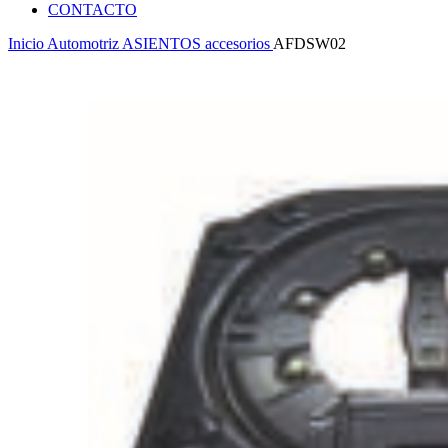
CONTACTO
Inicio
Automotriz
ASIENTOS
accesorios
AFDSW02