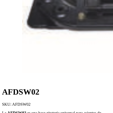
AFDSW02
SKU:
AFDSW02
La
AFDSW02
es una base giratoria universal para asientos de