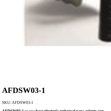
AFDSW03-1
SKU:
AFDSW03-1
AFDSW03-1
es una
base giratoria universal para asiento con