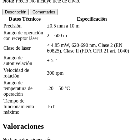
Nota:
Precio No incluye flete de envio.
Descripción
Comentarios
Datos Técnicos
Especificación
Precisión
±0.5 mm a 10 m
Rango de operación
2 – 600 m
con receptor láser
< 4.85 mW, 620-690 nm, Clase 2 (EN
Clase de láser
60825), Clase II (FDA CFR 21 art. 1040)
Rango de
± 5 °
autonivelación
Velocidad de
300 rpm
rotación
Rango de
temperatura de
-20 – 50 °C
operación
Tiempo de
funcionamiento
16 h
máximo
Valoraciones
No hay valoraciones aún.