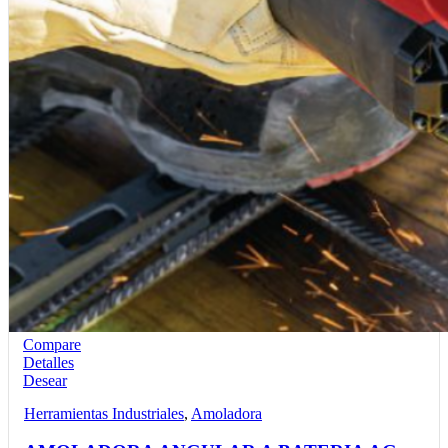
Compare
Detalles
Desear
Herramientas Industriales
,
Amoladora