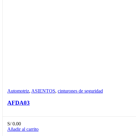
Compare
Detalles
Desear
Automotriz
,
ASIENTOS
,
cinturones de seguridad
AFDA03
S/
0.00
Añadir al carrito