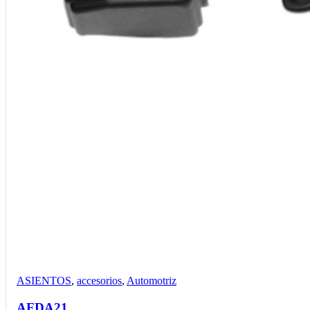
Compare
Detalles
Desear
ASIENTOS
,
accesorios
,
Automotriz
AFDA21