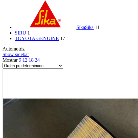
Sika
Sika
11
SIRU
1
TOYOTA GENUINE
17
Automotriz
Show sidebar
Mostrar
9
12
18
24