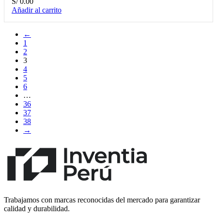
S/
0.00
Añadir al carrito
←
1
2
3
4
5
6
…
36
37
38
→
Trabajamos con marcas reconocidas del mercado para garantizar
calidad y durabilidad.